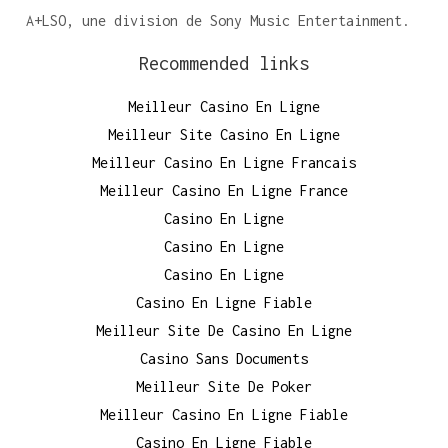
A+LSO, une division de Sony Music Entertainment. 
Recommended links
Meilleur Casino En Ligne
Meilleur Site Casino En Ligne
Meilleur Casino En Ligne Francais
Meilleur Casino En Ligne France
Casino En Ligne
Casino En Ligne
Casino En Ligne
Casino En Ligne Fiable
Meilleur Site De Casino En Ligne
Casino Sans Documents
Meilleur Site De Poker
Meilleur Casino En Ligne Fiable
Casino En Ligne Fiable