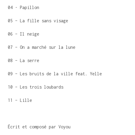
04 - Papillon
05 – La fille sans visage
06 – Il neige
07 – On a marché sur la lune
08 – La serre
09 – Les bruits de la ville feat. Yelle
10 – Les trois loubards
11 – Lille
Écrit et composé par Voyou