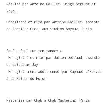
Réalisé par Antoine Gaillet, Diogo Strausz et 
Voyou
Enregistré et mixé par Antoine Gaillet, assisté 
de Jennifer Gros, aux Studios Soyouz, Paris
Sauf « Seul sur ton tandem »
 Enregistré et mixé par Julien Delfaud, assisté 
de Guillaume Jay
 Enregistrement additionnel par Raphael d’Hervez 
à la Maison du Futur
Masterisé par Chab à Chab Mastering, Paris