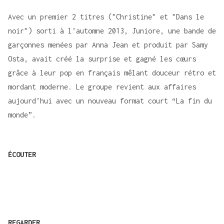
Paupière
Avec un premier 2 titres ("Christine" et "Dans le
Superets
noir") sorti à l’automne 2013, Juniore, une bande de
Casino En Ligne
garçonnes menées par Anna Jean et produit par Samy
Français
Osta, avait créé la surprise et gagné les cœurs
Meilleur Casino
grâce à leur pop en français mêlant douceur rétro et
En Ligne France
mordant moderne. Le groupe revient aux affaires
Casino En Ligne
aujourd’hui avec un nouveau format court “La fin du
France
monde”.
Meilleur Casino
En Ligne
Meilleur Casino
ÉCOUTER
En Ligne Fiable
Boutique
Vinyles & CD
Digital
REGARDER