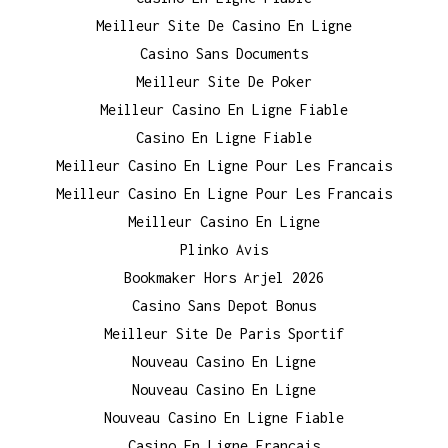
Meilleur Site De Casino En Ligne
Casino Sans Documents
Meilleur Site De Poker
Meilleur Casino En Ligne Fiable
Casino En Ligne Fiable
Meilleur Casino En Ligne Pour Les Francais
Meilleur Casino En Ligne Pour Les Francais
Meilleur Casino En Ligne
Plinko Avis
Bookmaker Hors Arjel 2026
Casino Sans Depot Bonus
Meilleur Site De Paris Sportif
Nouveau Casino En Ligne
Nouveau Casino En Ligne
Nouveau Casino En Ligne Fiable
Casino En Ligne Français