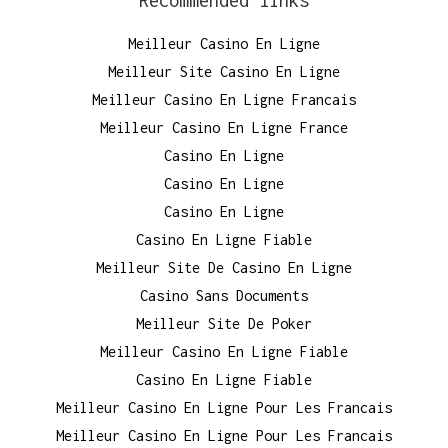
Meilleur Casino En Ligne
Meilleur Site Casino En Ligne
Meilleur Casino En Ligne Francais
Meilleur Casino En Ligne France
Casino En Ligne
Casino En Ligne
Casino En Ligne
Casino En Ligne Fiable
Meilleur Site De Casino En Ligne
Casino Sans Documents
Meilleur Site De Poker
Meilleur Casino En Ligne Fiable
Casino En Ligne Fiable
Meilleur Casino En Ligne Pour Les Francais
Meilleur Casino En Ligne Pour Les Francais