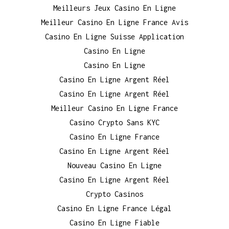
Meilleurs Jeux Casino En Ligne
Meilleur Casino En Ligne France Avis
Casino En Ligne Suisse Application
Casino En Ligne
Casino En Ligne
Casino En Ligne Argent Réel
Casino En Ligne Argent Réel
Meilleur Casino En Ligne France
Casino Crypto Sans KYC
Casino En Ligne France
Casino En Ligne Argent Réel
Nouveau Casino En Ligne
Casino En Ligne Argent Réel
Crypto Casinos
Casino En Ligne France Légal
Casino En Ligne Fiable