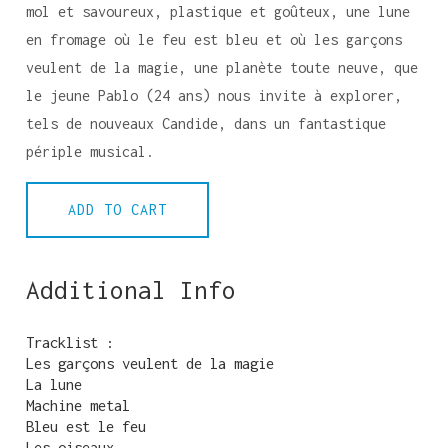
mol et savoureux, plastique et goûteux, une lune
Lafayette
en fromage où le feu est bleu et où les garçons
Mary Céleste
veulent de la magie, une planète toute neuve, que
Mauvais Oeil
le jeune Pablo (24 ans) nous invite à explorer,
Moodoïd
tels de nouveaux Candide, dans un fantastique
Paupière
périple musical.
Pion
ADD TO CART
Sabrina &
Samantha
Superets
Additional Info
Voyou
Casino En Ligne
Tracklist :
Français
Les garçons veulent de la magie
La lune
Meilleur Casino
Machine metal
En Ligne France
Bleu est le feu
Casino En Ligne
Les oiseaux