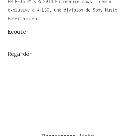
ENTRE15 ℗ & © 2014 Entreprise sous licence
Entreprise FM
exclusive à A+LSO, une division de Sony Music
Label
Entertainment
Studios FA
Ecouter
Regarder
Recommended links