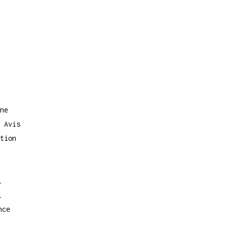
ne
 Avis
tion
l
l
nce