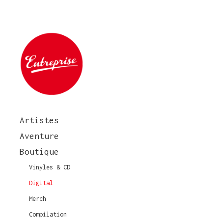
Artistes
Aventure
Boutique
Vinyles & CD
Digital
Merch
Compilation