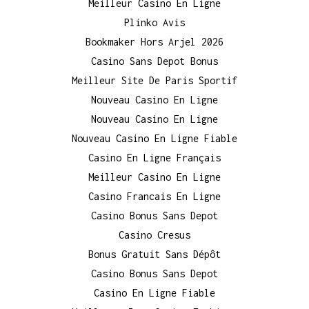
Meilleur Casino En Ligne
Plinko Avis
Bookmaker Hors Arjel 2026
Casino Sans Depot Bonus
Meilleur Site De Paris Sportif
Nouveau Casino En Ligne
Nouveau Casino En Ligne
Nouveau Casino En Ligne Fiable
Casino En Ligne Français
Meilleur Casino En Ligne
Casino Francais En Ligne
Casino Bonus Sans Depot
Casino Cresus
Bonus Gratuit Sans Dépôt
Casino Bonus Sans Depot
Casino En Ligne Fiable