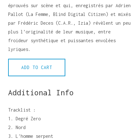
éprouvés sur scène et qui, enregistrés par Adrien
Lafayette
Pallot (La Femme, Blind Digital Citizen) et mixés
Mary Céleste
par Frédéric Deces (C.A.R., Izia) révèlent un peu
Mauvais Oeil
plus l’originalité de leur musique, entre
Moodoïd
froideur synthétique et puissantes envolées
Paupière
lyriques.
Pion
Sabrina &
ADD TO CART
Samantha
Superets
Additional Info
Voyou
Casino En Ligne
Tracklist :
Français
1. Degré Zero
Meilleur Casino
2. Nord
En Ligne France
3. L'homme serpent
Casino En Ligne