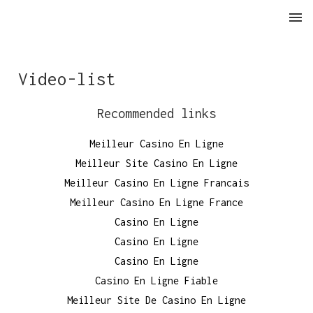
Artistes
Bagarre
Video-list
Blind Digital
Citizen
Recommended links
Fishbach
Meilleur Casino En Ligne
Grand Blanc
Meilleur Site Casino En Ligne
Jérôme Echenoz
Meilleur Casino En Ligne Francais
Julia Jean-
Meilleur Casino En Ligne France
Baptiste
Casino En Ligne
Juniore
Casino En Ligne
Lafayette
Casino En Ligne
Casino En Ligne Fiable
Mary Céleste
Meilleur Site De Casino En Ligne
Moodoïd