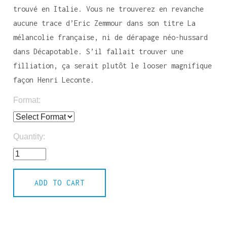
trouvé en Italie. Vous ne trouverez en revanche
Paupière
aucune trace d’Eric Zemmour dans son titre La
Superets
mélancolie française, ni de dérapage néo-hussard
Casino En Ligne
dans Décapotable. S’il fallait trouver une
Français
filliation, ça serait plutôt le looser magnifique
Meilleur Casino
façon Henri Leconte.
En Ligne France
Casino En Ligne
Format:
France
Meilleur Casino
Quantity:
En Ligne
Meilleur Casino
En Ligne Fiable
ADD TO CART
Boutique
Vinyles & CD
Digital