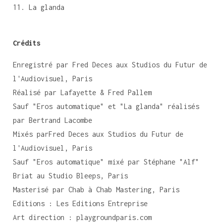
11. La glanda
Crédits
Enregistré par Fred Deces aux Studios du Futur de
l'Audiovisuel, Paris
Réalisé par Lafayette & Fred Pallem
Sauf "Eros automatique" et "La glanda" réalisés
par Bertrand Lacombe
Mixés parFred Deces aux Studios du Futur de
l'Audiovisuel, Paris
Sauf "Eros automatique" mixé par Stéphane "Alf"
Briat au Studio Bleeps, Paris
Masterisé par Chab à Chab Mastering, Paris
Editions : Les Editions Entreprise
Art direction : playgroundparis.com