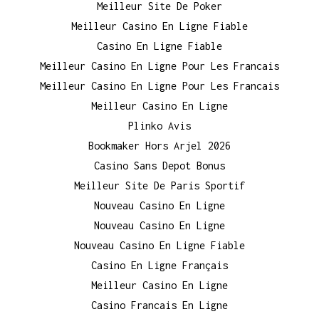
Meilleur Site De Poker
Meilleur Casino En Ligne Fiable
Casino En Ligne Fiable
Meilleur Casino En Ligne Pour Les Francais
Meilleur Casino En Ligne Pour Les Francais
Meilleur Casino En Ligne
Plinko Avis
Bookmaker Hors Arjel 2026
Casino Sans Depot Bonus
Meilleur Site De Paris Sportif
Nouveau Casino En Ligne
Nouveau Casino En Ligne
Nouveau Casino En Ligne Fiable
Casino En Ligne Français
Meilleur Casino En Ligne
Casino Francais En Ligne