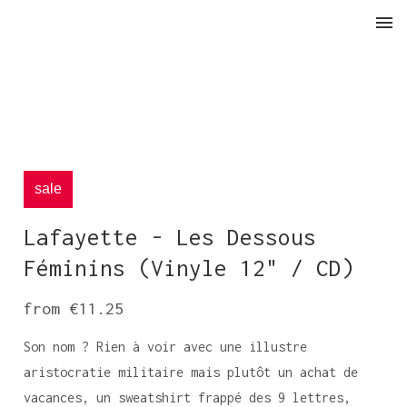
Artistes
Bagarre
Blind Digital
Citizen
Fishbach
sale
Grand Blanc
Jérôme Echenoz
Lafayette - Les Dessous
Julia Jean-
Féminins (Vinyle 12" / CD)
Baptiste
from
11.25
Juniore
Lafayette
Son nom ? Rien à voir avec une illustre
Mary Céleste
aristocratie militaire mais plutôt un achat de
Moodoïd
vacances, un sweatshirt frappé des 9 lettres,