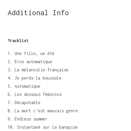
Merch
Additional Info
Promo
Nouvelles
Vidéos
Tracklist
Playlists
1. Une fille, un été
Entreprise FM
2. Eros automatique
Label
3. La mélancolie française
Studios FA
4. Je perds la boussole
5. Automatique
6. Les dessous féminins
7. Décapotable
8. La mort c'est mauvais genre
9. Endless summer
10. Instantané sur la banquise