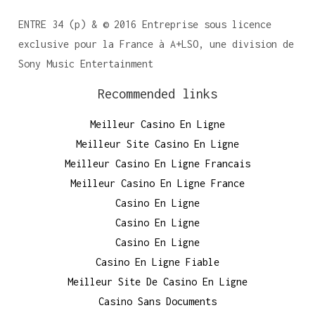
ENTRE 34 (p) & © 2016 Entreprise sous licence
exclusive pour la France à A+LSO, une division de
Sony Music Entertainment
Recommended links
Meilleur Casino En Ligne
Meilleur Site Casino En Ligne
Meilleur Casino En Ligne Francais
Meilleur Casino En Ligne France
Casino En Ligne
Casino En Ligne
Casino En Ligne
Casino En Ligne Fiable
Meilleur Site De Casino En Ligne
Casino Sans Documents